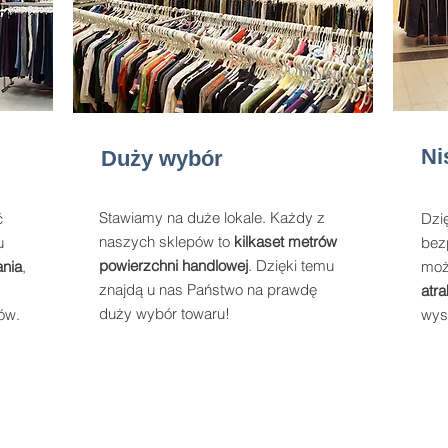
Ni
Duży wybór
Stawiamy na duże lokale. Każdy z
ć
Dzi
naszych sklepów to
kilkaset metrów
u
bez
powierzchni handlowej
. Dzięki temu
ania
,
moż
znajdą u nas Państwo na prawdę
atr
duży wybór towaru!
ów.
wys