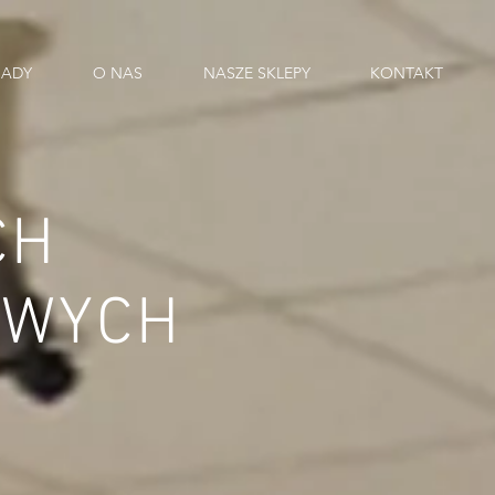
SADY
O NAS
NASZE SKLEPY
KONTAKT
CH
OWYCH