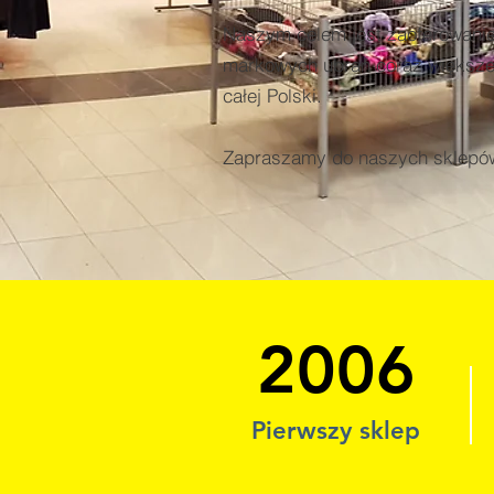
Naszym celem jest zaoferowanie
markowych ubrań coraz większej
całej Polski.
Zapraszamy do naszych sklepó
2006
Pierwszy sklep