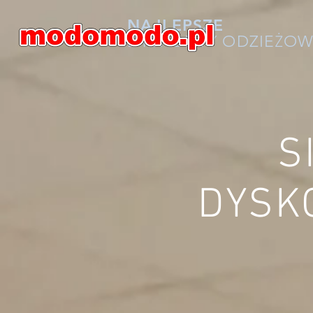
NAJLEPSZE
DYSKONTY ODZIE
OW
Ż
S
DYSK