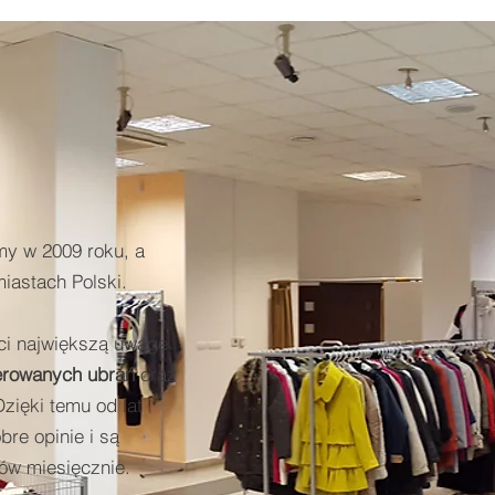
my w 2009 roku, a
iastach Polski.
ci największą uwagę
erowanych ubrań
oraz
Dzięki temu od lat
bre opinie i są
ów miesięcznie.