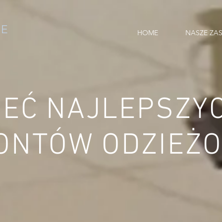
E
HOME
NASZE ZA
IEĆ
NAJLEPSZY
ONTÓW
ODZIEŻ