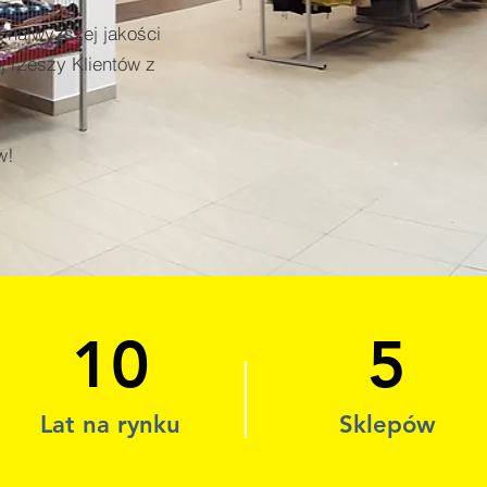
 najwyższej jakości
 rzeszy Klientów z
w!
10
5
Lat na rynku
Sklepów