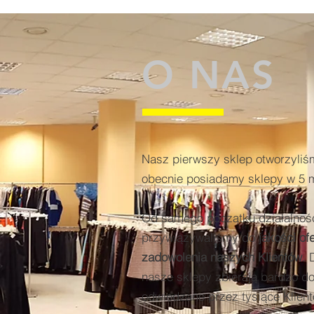
O NAS
Nasz pierwszy sklep otworzyliś
obecnie posiadamy sklepy w 5 m
Od samego początku działalnoś
przywiązywaliśmy do
jakości of
zadowolenia naszych Klientów
. 
nasze sklepy zbierają bardzo do
odwiedzane przez tysiące Klient