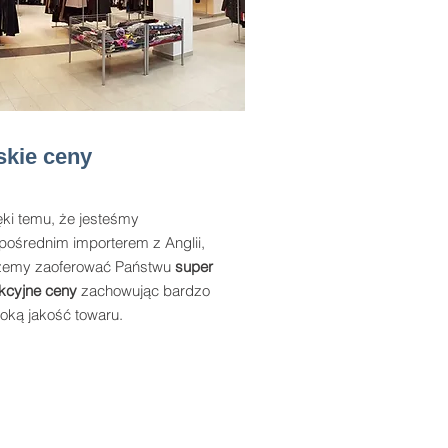
skie ceny
ęki temu, że jesteśmy
pośrednim importerem z Anglii,
emy zaoferować Państwu
super
akcyjne ceny
zachowując bardzo
oką jakość towaru.